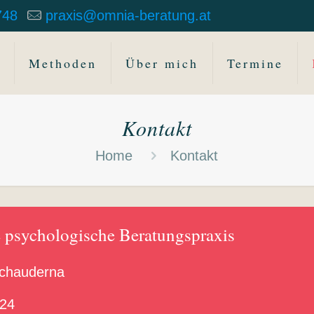
748
praxis@omnia-beratung.at
Methoden
Über mich
Termine
Kontakt
Home
Kontakt
psychologische Beratungspraxis
Schauderna
 24