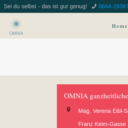
Sei du selbst - das ist gut genug!
0664-2838
Home
OMNIA ganzheitliche 
Mag. Verena Eibl-
Franz Keim-Gasse