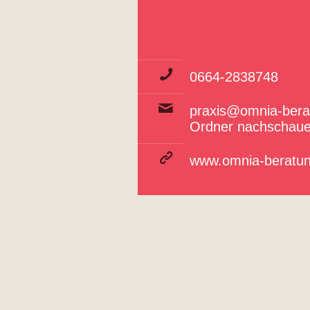
0664-2838748
praxis@omnia-berat
Ordner nachschaue
www.omnia-beratun